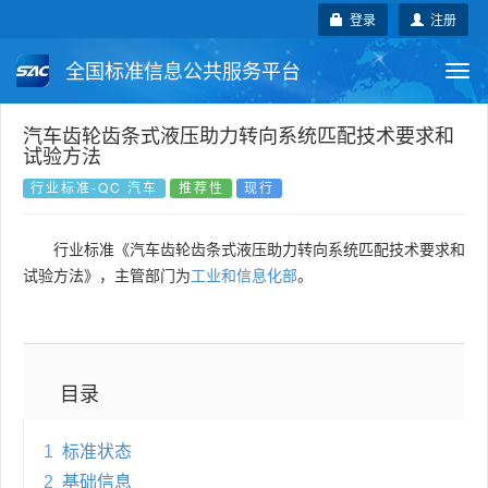
登录
注册
全国标准信息公共服务平台
Togg
navi
国家标准
行业标准
地方标准
汽车齿轮齿条式液压助力转向系统匹配技术要求和
试验方法
团体标准
企业标准
国际标准
行业标准-QC 汽车
推荐性
现行
国外标准
技术委员会
行业标准《汽车齿轮齿条式液压助力转向系统匹配技术要求和
试验方法》，主管部门为
工业和信息化部
。
目录
1
标准状态
2
基础信息