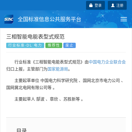
登录
注册
全国标准信息公共服务平台
Togg
navi
国家标准
行业标准
地方标准
三相智能电能表型式规范
行业标准-DL 电力
推荐性
废止
团体标准
企业标准
国际标准
行业标准《三相智能电能表型式规范》由
中国电力企业联合会
国外标准
技术委员会
归口上报，主管部门为
国家能源局
。
主要起草单位
中国电力科学研究院
、
国网北京市电力公司
、
国网冀北电网有限公司等
。
主要起草人
郜波
、
章欣
、
苏胜新等
。
目录