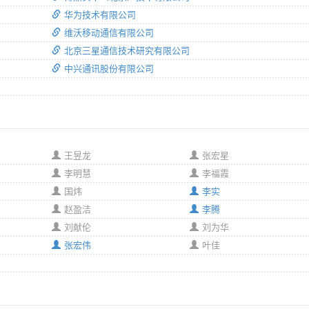
华为技术有限公司
维沃移动通信有限公司
北京三星通信技术研究有限公司
中兴通讯股份有限公司
王昱龙
张宏星
李明慧
李福霞
国炜
李实
赵盈洁
李腾
刘献伦
刘为华
张宏伟
叶佳