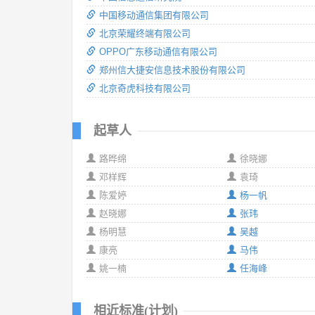
中国移动通信集团有限公司
北京荣耀终端有限公司
OPPO广东移动通信有限公司
郑州信大捷安信息技术股份有限公司
北京奇虎科技有限公司
起草人
路晔绵
徐晓娜
邓样辉
袁琦
陈爱婷
杨一帆
赵晓娜
张玮
杨明慧
吴越
康亮
马伟
姚一楠
任海峰
相近标准(计划)