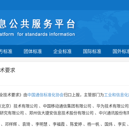
方标准
团体标准
企业标准
国际标准
国外标
术要求
全技术要求》由
中国通信标准化协会
归口上报，主管部门为
工业和信息化
（北京）技术有限公司
、
中国移动通信集团有限公司
、
华为技术有限公司
研究有限公司
、
郑州信大捷安信息技术股份有限公司
、
中兴通讯股份有
、
邓样辉
、
袁琦
、
李明慧
、
李福霞
、
陈爱婷
、
杨一帆
、
国炜
、
李实