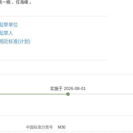
姚一楠
、
任海峰
。
起草单位
起草人
相近标准(计划)
实施
于 2026-08-01
中国标准分类号
M30