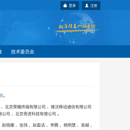
登录
注册
准
技术委员会
部
。
、
北京荣耀终端有限公司
、
维沃移动通信有限公司
限公司
、
北京奇虎科技有限公司
。
、
赵晓娜
、
张玮
、
赵盈洁
、
李腾
、
杨明慧
、
吴越
、