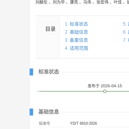
刘献伦
、
刘为华
、
康亮
、
马伟
、
张宏伟
、
叶佳
、
1
标准状态
5
目录
2
基础信息
6
3
备案信息
7
4
适用范围
标准状态
发布
于 2026-04-15
基础信息
标准号
YD/T 6810-2026