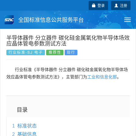
登录
注册
全国标准信息公共服务平台
Togg
navi
国家标准
行业标准
地方标准
半导体器件 分立器件 碳化硅金属氧化物半导体场效
应晶体管电参数测试方法
团体标准
企业标准
国际标准
行业标准-SJ 电子
推荐性
现行
国外标准
技术委员会
行业标准《半导体器件 分立器件 碳化硅金属氧化物半导体场
效应晶体管电参数测试方法》，主管部门为
工业和信息化部
。
目录
1
标准状态
2
基础信息