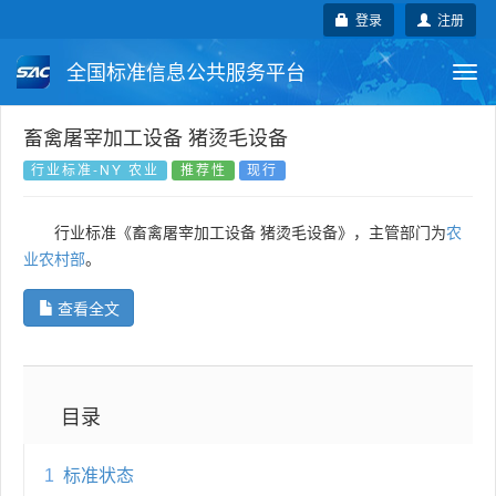
登录
注册
全国标准信息公共服务平台
Togg
navi
国家标准
行业标准
地方标准
畜禽屠宰加工设备 猪烫毛设备
行业标准-NY 农业
推荐性
现行
团体标准
企业标准
国际标准
行业标准《畜禽屠宰加工设备 猪烫毛设备》，主管部门为
农
国外标准
技术委员会
业农村部
。
查看全文
目录
1
标准状态