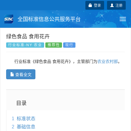
登录
注册
全国标准信息公共服务平台
Togg
navi
国家标准
行业标准
地方标准
绿色食品 食用花卉
行业标准-NY 农业
推荐性
现行
团体标准
企业标准
国际标准
行业标准《绿色食品 食用花卉》，主管部门为
农业农村部
。
国外标准
技术委员会
查看全文
目录
1
标准状态
2
基础信息