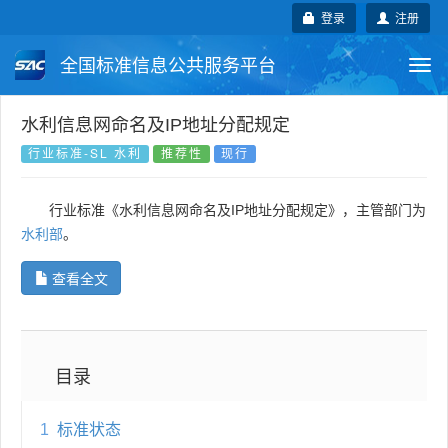
登录
注册
全国标准信息公共服务平台
Togg
navi
国家标准
行业标准
地方标准
水利信息网命名及IP地址分配规定
行业标准-SL 水利
推荐性
现行
团体标准
企业标准
国际标准
行业标准《水利信息网命名及IP地址分配规定》，主管部门为
国外标准
技术委员会
水利部
。
查看全文
目录
1
标准状态