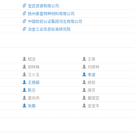
宝武资源有限公司
扬州泰富特种材料有限公司
中国检验认证集团河北有限公司
冶金工业信息标准研究院
嵇龙
王章
胡林梅
刘继林
王小玉
李波
王丽娟
柳前
陈方
唐芳
夏向伟
戴国宣
张晨
金宝丰