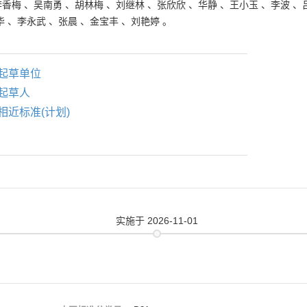
李香梅
、
吴南勇
、
胡林梅
、
刘继林
、
张欣欣
、
华静
、
王小玉
、
李波
、
华
、
李永武
、
张晨
、
金宝丰
、
刘艳婷
。
起草单位
起草人
相近标准(计划)
实施
于 2026-11-01