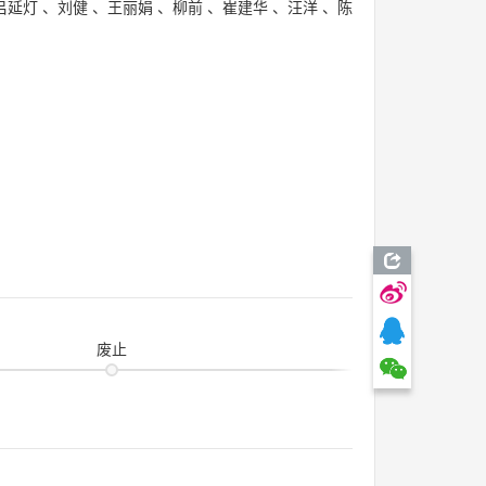
吕延灯
、
刘健
、
王丽娟
、
柳前
、
崔建华
、
汪洋
、
陈
废止