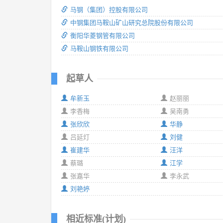
马钢（集团）控股有限公司
中钢集团马鞍山矿山研究总院股份有限公司
衡阳华菱钢管有限公司
马鞍山钢铁有限公司
起草人
牟新玉
赵丽丽
李香梅
吴南勇
张欣欣
华静
吕延灯
刘健
崔建华
汪洋
蔡璐
江学
张嘉华
李永武
刘艳婷
相近标准(计划)