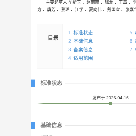
主要起草人
牟新玉
、
赵丽丽
、
嵇龙
、
王章
、
方
、
唐芳
、
蔡璐
、
江学
、
夏向伟
、
戴国宣
、
张嘉
1
标准状态
5
目录
2
基础信息
6
3
备案信息
7
4
适用范围
标准状态
发布
于 2026-04-16
基础信息