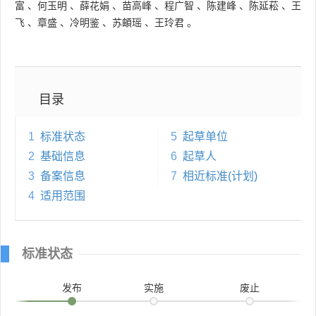
富
、
何玉明
、
薛花娟
、
苗高峰
、
程广智
、
陈建峰
、
陈延菘
、
王
飞
、
章盛
、
冷明鉴
、
苏頔瑶
、
王玲君
。
目录
1
标准状态
5
起草单位
2
基础信息
6
起草人
3
备案信息
7
相近标准(计划)
4
适用范围
标准状态
发布
实施
废止