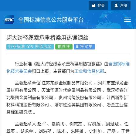
登录
注册
全国标准信息公共服务平台
Togg
navi
国家标准
行业标准
地方标准
超大跨径缆索承重桥梁用热镀钢丝
行业标准-YB 黑色冶金
推荐性
即将实施
团体标准
企业标准
国际标准
行业标准《超大跨径缆索承重桥梁用热镀钢丝》由
全国钢标准
国外标准
技术委员会
化技术委员会
归口上报，主管部门为
工业和信息化部
。
主要起草单位
江苏东纲金属制品有限公司
、
河间市宝泽龙金
属材料有限公司
、
天津华源时代金属制品有限公司
、
武汉钢铁江
北集团金属制品有限公司
、
贵州钢绳股份有限公司
、
江西新华新
材料科技股份有限公司
、
法尔胜泓昇集团有限公司
、
冶金工业信
息标准研究院
。
主要起草人
赵军
、
夏鹏飞
、
谢志杰
、
程树茂
、
周斌斌
、
任
翠英
、
胡求金
、
刘洪郡
、
陈才
、
朱晓雄
、
史利加
、
严磊
、
王世