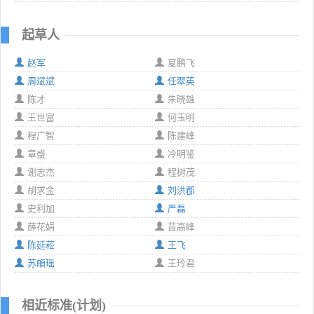
起草人
赵军
夏鹏飞
周斌斌
任翠英
陈才
朱晓雄
王世富
何玉明
程广智
陈建峰
章盛
冷明鉴
谢志杰
程树茂
胡求金
刘洪郡
史利加
严磊
薛花娟
苗高峰
陈延菘
王飞
苏頔瑶
王玲君
相近标准(计划)