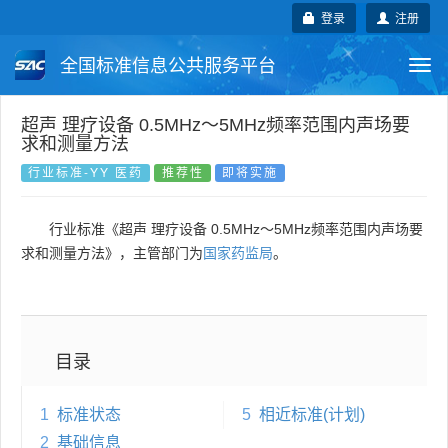
登录
注册
全国标准信息公共服务平台
Togg
navi
国家标准
行业标准
地方标准
超声 理疗设备 0.5MHz～5MHz频率范围内声场要
求和测量方法
团体标准
企业标准
国际标准
行业标准-YY 医药
推荐性
即将实施
国外标准
技术委员会
行业标准《超声 理疗设备 0.5MHz～5MHz频率范围内声场要
求和测量方法》，主管部门为
国家药监局
。
目录
1
标准状态
5
相近标准(计划)
2
基础信息