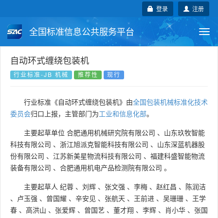
登录
注册
全国标准信息公共服务平台
Togg
navi
国家标准
行业标准
地方标准
自动环式缠绕包装机
行业标准-JB 机械
推荐性
现行
团体标准
企业标准
国际标准
行业标准《自动环式缠绕包装机》由
全国包装机械标准化技术
国外标准
技术委员会
委员会
归口上报，主管部门为
工业和信息化部
。
主要起草单位
合肥通用机械研究院有限公司
、
山东玖牧智能
科技有限公司
、
浙江旭派克智能科技有限公司
、
山东深蓝机器股
份有限公司
、
江苏新美星物流科技有限公司
、
福建科盛智能物流
装备有限公司
、
合肥通用机电产品检测院有限公司
。
主要起草人
纪蓉
、
刘辉
、
张文强
、
李梅
、
赵红昌
、
陈润洁
、
卢玉强
、
曾国耀
、
辛安见
、
张航天
、
王前进
、
吴珊珊
、
王学
春
、
高洪山
、
张爱辉
、
曾国艺
、
董才翔
、
李辉
、
肖小华
、
张国