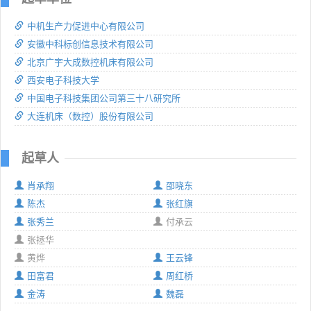
中机生产力促进中心有限公司
安徽中科标创信息技术有限公司
北京广宇大成数控机床有限公司
西安电子科技大学
中国电子科技集团公司第三十八研究所
大连机床（数控）股份有限公司
起草人
肖承翔
邵晓东
陈杰
张红旗
张秀兰
付承云
张拯华
黄烨
王云锋
田富君
周红桥
金涛
魏磊