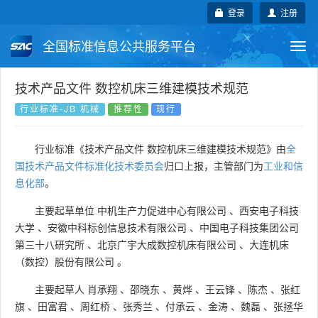
登录
注册
全国标准信息公共服务平台
Togg
navi
国家标准
行业标准
地方标准
技术产品文件 数控机床三维建模技术规范
行业标准-JB 机械
推荐性
现行
团体标准
企业标准
国际标准
行业标准《技术产品文件 数控机床三维建模技术规范》由
全
国外标准
技术委员会
国技术产品文件标准化技术委员会
归口上报，主管部门为
工业和信
息化部
。
主要起草单位
中机生产力促进中心有限公司
、
西安电子科技
大学
、
安徽中科标创信息技术有限公司
、
中国电子科技集团公司
第三十八研究所
、
北京广宇大成数控机床有限公司
、
大连机床
（数控）股份有限公司
。
主要起草人
肖承翔
、
邵晓东
、
黄烨
、
王云锋
、
陈杰
、
张红
旗
、
田富君
、
周红桥
、
张秀兰
、
付承云
、
金涛
、
魏磊
、
张拯华