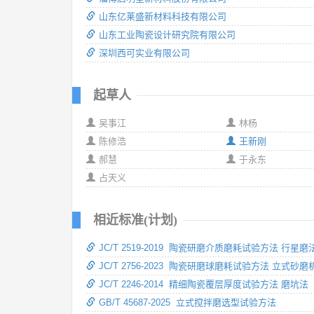
山东亿莱盛新材料科技有限公司
山东工业陶瓷设计研究院有限公司
深圳西可实业有限公司
起草人
吴事江
林杨
陈修浩
王新刚
郝慧
于永东
占天义
相近标准(计划)
JC/T 2519-2019 陶瓷研磨介质磨耗试验方法 行星磨
JC/T 2756-2023 陶瓷研磨球磨耗试验方法 立式砂磨
JC/T 2246-2014 精细陶瓷覆层厚度试验方法 磨坑法
GB/T 45687-2025 立式搅拌磨选型试验方法