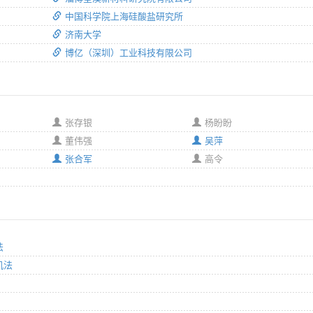
中国科学院上海硅酸盐研究所
济南大学
博亿（深圳）工业科技有限公司
张存银
杨盼盼
董伟强
吴萍
张合军
高令
法
机法