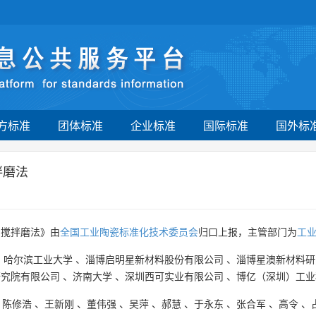
方标准
团体标准
企业标准
国际标准
国外标
拌磨法
 搅拌磨法》由
全国工业陶瓷标准化技术委员会
归口上报，主管部门为
工
、
哈尔滨工业大学
、
淄博启明星新材料股份有限公司
、
淄博星澳新材料研
研究院有限公司
、
济南大学
、
深圳西可实业有限公司
、
博亿（深圳）工业
、
陈修浩
、
王新刚
、
董伟强
、
吴萍
、
郝慧
、
于永东
、
张合军
、
高令
、