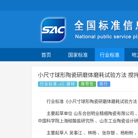
首页
国家标准
行业标准
地
小尺寸球形陶瓷研磨体磨耗试验方法 搅
行业标准-JC 建材
推荐性
现行
行业标准《小尺寸球形陶瓷研磨体磨耗试验方法
主要起草单位
山东合创明业精细陶瓷有限公司
中国科学院上海硅酸盐研究所
、
山东工业陶瓷设计
主要起草人
吴事江
、
林杨
、
张存银
、
杨盼盼