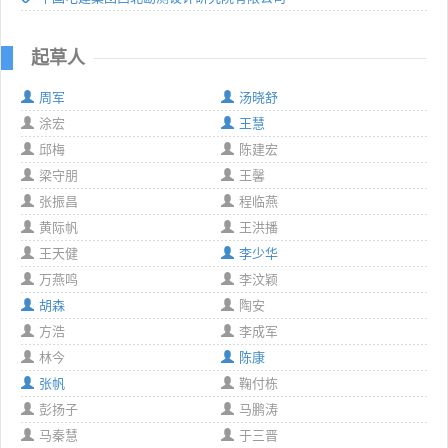
起草人
周军
汤晓舒
涂宏
王慧
邱梅
陈建宏
梁守朋
王馨
张振昌
程临燕
黄际帆
王洪播
王天健
李少华
万燕鸣
李汶颖
胡森
陶安
方浩
李成军
林今
陈康
张帆
鞠付栋
彭扬子
马鹏涛
马秦慧
于三晋