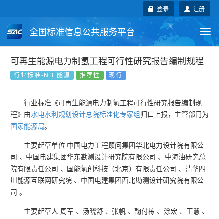
登录
注册
全国标准信息公共服务平台
Togg
navi
国家标准
行业标准
地方标准
可再生能源电力制氢工程可行性研究报告编制规程
行业标准-NB 能源
推荐性
现行
团体标准
企业标准
国际标准
行业标准《可再生能源电力制氢工程可行性研究报告编制规
国外标准
技术委员会
程》由
水电水利规划设计总院标准化专家组
归口上报，主管部门为
国家能源局
。
主要起草单位
中国电力工程顾问集团华北电力设计院有限公
司
、
中国电建集团华东勘测设计研究院有限公司
、
中海油研究总
院有限责任公司
、
国能氢创科技（北京）有限责任公司
、
清华四
川能源互联网研究院
、
中国电建集团西北勘测设计研究院有限公
司
。
主要起草人
周军
、
汤晓舒
、
张帆
、
鞠付栋
、
涂宏
、
王慧
、