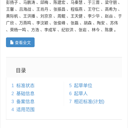
彭扬子
、
马鹏涛
、
邱梅
、
陈建宏
、
马秦慧
、
于三晋
、
梁守朋
、
王馨
、
吕海战
、
王肖丹
、
张振昌
、
程临燕
、
王守仁
、
高希为
、
黄际帆
、
王洪播
、
刘京京
、
周鲲
、
王天健
、
李少华
、
赵焱
、
于
广欣
、
万燕鸣
、
李汶颖
、
张俊峰
、
张磊
、
胡森
、
陶安
、
苏伟
、
荣杨一鸣
、
方浩
、
李成军
、
纪钦洪
、
张岩
、
林今
、
陈康
。
查看全文
目录
1
标准状态
5
起草单位
2
基础信息
6
起草人
3
备案信息
7
相近标准(计划)
4
适用范围