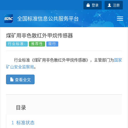
登录
注册
全国标准信息公共服务平台
Togg
navi
国家标准
行业标准
地方标准
煤矿用非色散红外甲烷传感器
行业标准-
推荐性
现行
团体标准
企业标准
国际标准
行业标准《煤矿用非色散红外甲烷传感器》，主管部门为
国家
国外标准
技术委员会
矿山安全监察局
。
查看全文
目录
1
标准状态