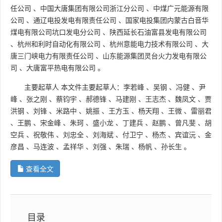
任公司
、
中国大唐集团有限公司浙江分公司
、
中煤广元能源有限
公司
、
通辽电投发电有限责任公司
、
国家电投集团内蒙古白音华
煤电有限公司坑口发电分公司
、
陕西延长石油富县发电有限公司
、
杭州和利时自动化有限公司
、
杭州意能电力技术有限公司
、
大
唐三门峡电力有限责任公司
、
山东能源集团灵台火力发电有限公
司
、
大唐富平热电有限公司
。
主要起草人
本文件主要起草人：李若峰
、
吴钢
、
冯健
、
尹
峰
、
张之刚
、
蔡钧宇
、
郝德锋
、
马建刚
、
王志杰
、
魏凤文
、
贾
洪钢
、
刘锋
、
米路中
、
姚振
、
王方玉
、
杨天翔
、
王微
、
雷丽君
、
王鹏
、
宋金峰
、
朱珂
、
盛小龙
、
丁建兵
、
赵鹏
、
曾凡斐
、
胡
空兵
、
祝敬伟
、
刘忠全
、
刘海斌
、
付卫宁
、
杨杰
、
宾谊沅
、
金
彦昌
、
马连波
、
孟祥华
、
刘强
、
朱瑞
、
杨帆
、
孙长生
。
查看全文
目录