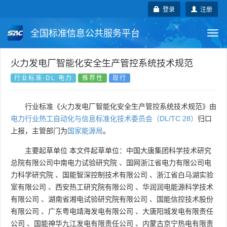
登录
注册
全国标准信息公共服务平台
Togg
navi
国家标准
行业标准
地方标准
火力发电厂智能化安全生产管控系统技术规范
行业标准-DL 电力
推荐性
现行
团体标准
企业标准
国际标准
行业标准《火力发电厂智能化安全生产管控系统技术规范》由
国外标准
技术委员会
电力行业热工自动化与信息标准化技术委员会（DL/TC 28）
归口
上报，主管部门为
国家能源局
。
主要起草单位
本文件起草单位：中国大唐集团科学技术研究
总院有限公司中南电力试验研究院
、
国网浙江省电力有限公司电
力科学研究院
、
国能智深控制技术有限公司
、
浙江省白马湖实验
室有限公司
、
西安热工研究院有限公司
、
华润润电能源科学技术
有限公司
、
湖南省湘电试验研究院有限公司
、
国能信控技术股份
有限公司
、
广东粤电靖海发电有限公司
、
大唐阳城发电有限责任
公司
、
国能神华九江发电有限责任公司
、
内蒙古京宁热电有限责