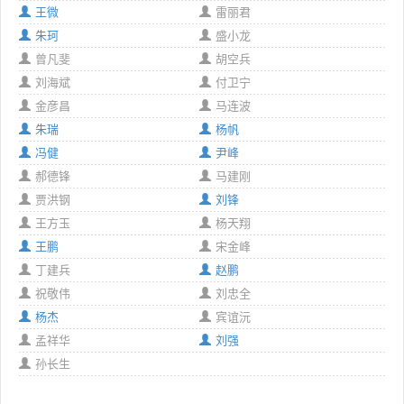
王微
雷丽君
朱珂
盛小龙
曾凡斐
胡空兵
刘海斌
付卫宁
金彦昌
马连波
朱瑞
杨帆
冯健
尹峰
郝德锋
马建刚
贾洪钢
刘锋
王方玉
杨天翔
王鹏
宋金峰
丁建兵
赵鹏
祝敬伟
刘忠全
杨杰
宾谊沅
孟祥华
刘强
孙长生