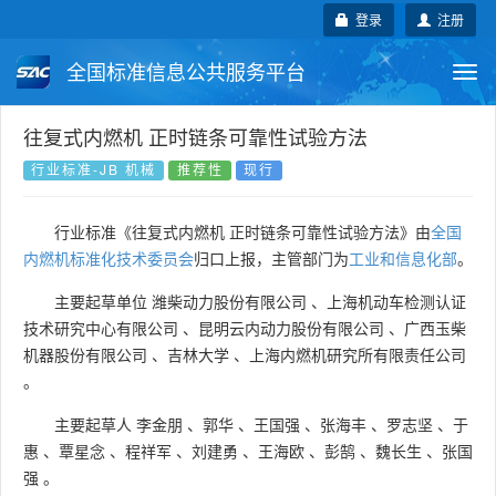
登录
注册
全国标准信息公共服务平台
Togg
navi
国家标准
行业标准
地方标准
往复式内燃机 正时链条可靠性试验方法
行业标准-JB 机械
推荐性
现行
团体标准
企业标准
国际标准
行业标准《往复式内燃机 正时链条可靠性试验方法》由
全国
国外标准
技术委员会
内燃机标准化技术委员会
归口上报，主管部门为
工业和信息化部
。
主要起草单位
潍柴动力股份有限公司
、
上海机动车检测认证
技术研究中心有限公司
、
昆明云内动力股份有限公司
、
广西玉柴
机器股份有限公司
、
吉林大学
、
上海内燃机研究所有限责任公司
。
主要起草人
李金朋
、
郭华
、
王国强
、
张海丰
、
罗志坚
、
于
惠
、
覃星念
、
程祥军
、
刘建勇
、
王海欧
、
彭鹄
、
魏长生
、
张国
强
。