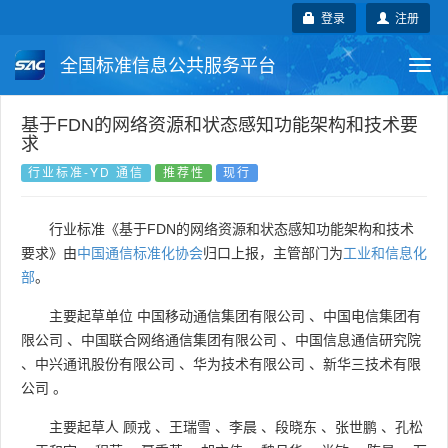
登录
注册
全国标准信息公共服务平台
Togg
navi
国家标准
行业标准
地方标准
基于FDN的网络资源和状态感知功能架构和技术要
求
团体标准
企业标准
国际标准
行业标准-YD 通信
推荐性
现行
国外标准
技术委员会
行业标准《基于FDN的网络资源和状态感知功能架构和技术
要求》由
中国通信标准化协会
归口上报，主管部门为
工业和信息化
部
。
主要起草单位
中国移动通信集团有限公司
、
中国电信集团有
限公司
、
中国联合网络通信集团有限公司
、
中国信息通信研究院
、
中兴通讯股份有限公司
、
华为技术有限公司
、
新华三技术有限
公司
。
主要起草人
顾戎
、
王瑞雪
、
李晨
、
段晓东
、
张世鹏
、
孔松