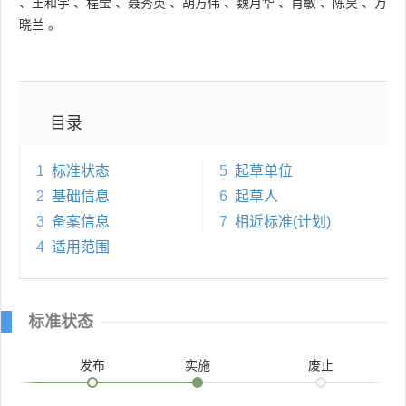
、
王和宇
、
程莹
、
聂秀英
、
胡方伟
、
魏月华
、
肖敏
、
陈昊
、
万
晓兰
。
目录
1
标准状态
5
起草单位
2
基础信息
6
起草人
3
备案信息
7
相近标准(计划)
4
适用范围
标准状态
发布
实施
废止