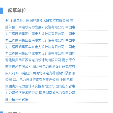
起草单位
主编单位：国网经济技术研究院有限公司 参
编单位：中电联电力发展研究院有限公司 中国电
力工程顾问集团中南电力设计院有限公司 中国电
力工程顾问集团西南电力设计院有限公司 中国电
力工程顾问集团华东电力设计院有限公司 中国电
力工程顾问集团华北电力设计院有限公司 中国能
源建设集团江苏省电力设计院有限公司 南京库仑
软件技术有限公司 湖北省电力规划设计研究院有
限公司 中国电建集团河北省电力勘测设计院有限
公司 四川电力设计咨询有限责任公司 中国电建
集团贵州电力设计研究院有限公司 国网山东省电
力公司经济技术研究院 国网湖南省电力有限公司
经济技术研究院