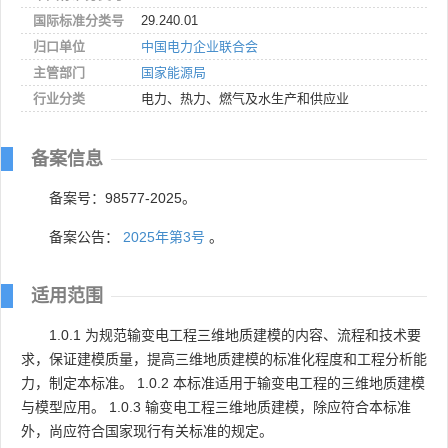
国际标准分类号
29.240.01
归口单位
中国电力企业联合会
主管部门
国家能源局
行业分类
电力、热力、燃气及水生产和供应业
备案信息
备案号：98577-2025。
备案公告：
2025年第3号
。
适用范围
1.0.1 为规范输变电工程三维地质建模的内容、流程和技术要
求，保证建模质量，提高三维地质建模的标准化程度和工程分析能
力，制定本标准。 1.0.2 本标准适用于输变电工程的三维地质建模
与模型应用。 1.0.3 输变电工程三维地质建模，除应符合本标准
外，尚应符合国家现行有关标准的规定。