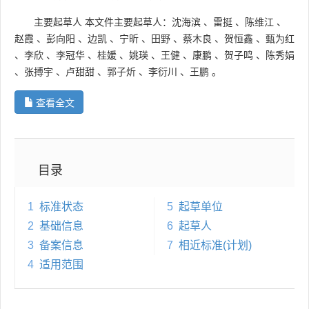
主要起草人
本文件主要起草人：沈海滨
、
雷挺
、
陈维江
、
赵霞
、
彭向阳
、
边凯
、
宁昕
、
田野
、
蔡木良
、
贺恒鑫
、
甄为红
、
李欣
、
李冠华
、
桂媛
、
姚瑛
、
王健
、
康鹏
、
贺子鸣
、
陈秀娟
、
张搏宇
、
卢甜甜
、
郭子炘
、
李衍川
、
王鹏
。
查看全文
目录
1
标准状态
5
起草单位
2
基础信息
6
起草人
3
备案信息
7
相近标准(计划)
4
适用范围