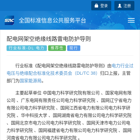
登录
注册
全国标准信息公共服务平台
Togg
navi
国家标准
行业标准
地方标准
配电网架空绝缘线路雷电防护导则
行业标准-DL 电力
推荐性
现行
团体标准
企业标准
国际标准
行业标准《配电网架空绝缘线路雷电防护导则》由
电力行业过
国外标准
技术委员会
电压与绝缘配合标准化技术委员会（DL/TC 38）
归口上报，主管
部门为
国家能源局
。
主要起草单位
中国电力科学研究院有限公司
、
国家电网有限
公司
、
广东电网有限责任公司电力科学研究院
、
国网辽宁省电力
有限公司电力科学研究院
、
国网江西省电力有限公司电力科学研
究院
、
华中科技大学
、
国网湖南省电力有限公司电力科学研究院
、
国网北京市电力公司电力科学研究院
、
国网天津市电力公司电
力科学研究院
、
国网福建省电力有限公司电力科学研究院
、
国网
河南省电力有限公司电力科学研究院
。