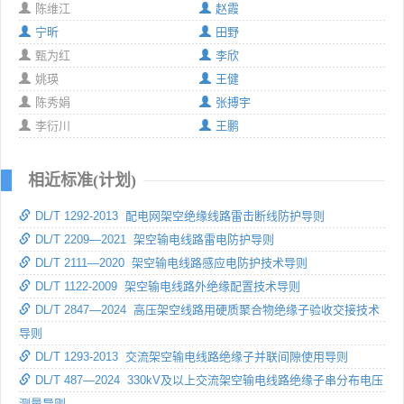
陈维江
赵霞
宁昕
田野
甄为红
李欣
姚瑛
王健
陈秀娟
张搏宇
李衍川
王鹏
相近标准(计划)
DL/T 1292-2013 配电网架空绝缘线路雷击断线防护导则
DL/T 2209—2021 架空输电线路雷电防护导则
DL/T 2111—2020 架空输电线路感应电防护技术导则
DL/T 1122-2009 架空输电线路外绝缘配置技术导则
DL/T 2847—2024 高压架空线路用硬质聚合物绝缘子验收交接技术
导则
DL/T 1293-2013 交流架空输电线路绝缘子并联间隙使用导则
DL/T 487—2024 330kV及以上交流架空输电线路绝缘子串分布电压
测量导则