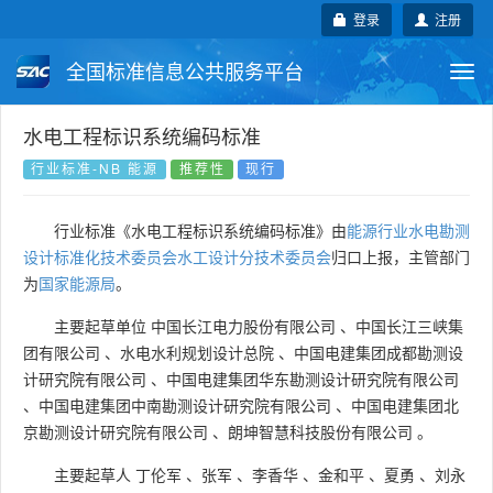
登录
注册
全国标准信息公共服务平台
Togg
navi
国家标准
行业标准
地方标准
水电工程标识系统编码标准
行业标准-NB 能源
推荐性
现行
团体标准
企业标准
国际标准
行业标准《水电工程标识系统编码标准》由
能源行业水电勘测
国外标准
技术委员会
设计标准化技术委员会水工设计分技术委员会
归口上报，主管部门
为
国家能源局
。
主要起草单位
中国长江电力股份有限公司
、
中国长江三峡集
团有限公司
、
水电水利规划设计总院
、
中国电建集团成都勘测设
计研究院有限公司
、
中国电建集团华东勘测设计研究院有限公司
、
中国电建集团中南勘测设计研究院有限公司
、
中国电建集团北
京勘测设计研究院有限公司
、
朗坤智慧科技股份有限公司
。
主要起草人
丁伦军
、
张军
、
李香华
、
金和平
、
夏勇
、
刘永