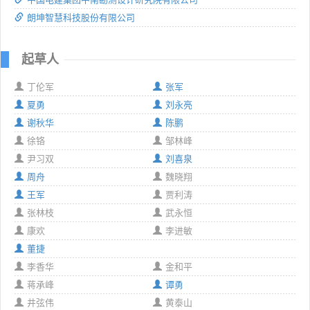
朗坤智慧科技股份有限公司
起草人
丁伦军
张军
夏勇
刘永亮
谢秋华
陈鹏
徐铬
邹林峰
尹习双
刘喜泉
周舟
魏晓翔
王军
贾利涛
张林枝
武永恒
康欢
李进敏
董捷
李香华
金和平
蒋承峰
谭勇
井弦伟
黄泰山