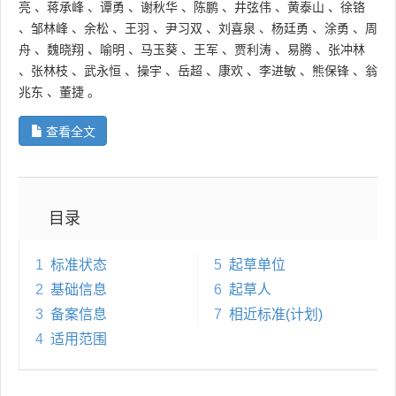
亮
、
蒋承峰
、
谭勇
、
谢秋华
、
陈鹏
、
井弦伟
、
黄泰山
、
徐铬
、
邹林峰
、
余松
、
王羽
、
尹习双
、
刘喜泉
、
杨廷勇
、
涂勇
、
周
舟
、
魏晓翔
、
喻明
、
马玉葵
、
王军
、
贾利涛
、
易腾
、
张冲林
、
张林枝
、
武永恒
、
操宇
、
岳超
、
康欢
、
李进敏
、
熊保锋
、
翁
兆东
、
董捷
。
查看全文
目录
1
标准状态
5
起草单位
2
基础信息
6
起草人
3
备案信息
7
相近标准(计划)
4
适用范围