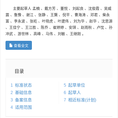
主要起草人
孟楠
、
戴方芳
、
董悦
、
刘起良
、
沈俊霞
、
吴威
震
、
鲁豫
、
谢江
、
张静
、
王龑
、
倪平
、
曹海涛
、
邓君
、
柴永
富
、
李永波
、
张屹
、
叶晓虎
、
叶建伟
、
刘为华
、
赵华
、
沈思源
、
王佳宁
、
王江胜
、
陈乔
、
崔婷婷
、
安琪
、
赵雨秋
、
卢忱
、
孙
冲武
、
游世林
、
高峰
、
马伟
、
刘敏
、
王继刚
。
查看全文
目录
1
标准状态
5
起草单位
2
基础信息
6
起草人
3
备案信息
7
相近标准(计划)
4
适用范围