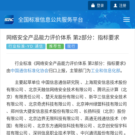
登录
注册
全国标准信息公共服务平台
Togg
navi
国家标准
行业标准
地方标准
网络安全产品能力评价体系 第2部分：指标要求
行业标准-YD 通信
推荐性
现行
团体标准
企业标准
国际标准
行业标准《网络安全产品能力评价体系 第2部分：指标要求》
国外标准
技术委员会
由
中国通信标准化协会
归口上报，主管部门为
工业和信息化部
。
主要起草单位
中国信息通信研究院
、
上海观安信息技术股份
有限公司
、
北京天融信网络安全技术有限公司
、
腾讯云计算（北
京）有限责任公司
、
楚天龙股份有限公司
、
新华三信息安全技术
有限公司
、
北京奇虎科技有限公司
、
北京神州绿盟科技有限公司
、
郑州信大捷安信息技术股份有限公司
、
长扬科技（北京）股份
有限公司
、
北京边界无限科技有限公司
、
高通无线通信技术（中
国）有限公司
、
北京东方通网信科技有限公司
、
北京创安恒宇科
技有限公司
、
深圳信息职业技术学院
、
中兴通讯股份有限公司
。