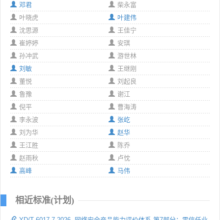
邓君
柴永富
叶晓虎
叶建伟
沈思源
王佳宁
崔婷婷
安琪
孙冲武
游世林
刘敏
王继刚
董悦
刘起良
鲁豫
谢江
倪平
曹海涛
李永波
张屹
刘为华
赵华
王江胜
陈乔
赵雨秋
卢忱
高峰
马伟
相近标准(计划)
YD/T 6017.7-2026 网络安全产品能力评价体系 第7部分：零信任业