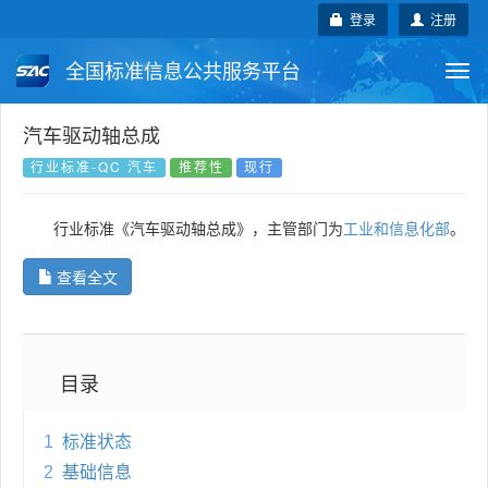
登录
注册
全国标准信息公共服务平台
Togg
navi
国家标准
行业标准
地方标准
汽车驱动轴总成
行业标准-QC 汽车
推荐性
现行
团体标准
企业标准
国际标准
行业标准《汽车驱动轴总成》，主管部门为
工业和信息化部
。
国外标准
技术委员会
查看全文
目录
1
标准状态
2
基础信息