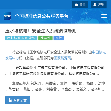
登录
注册
全国标准信息公共服务平台
Togg
navi
国家标准
行业标准
地方标准
压水堆核电厂安全注入系统调试导则
行业标准-NB 能源
推荐性
现行
团体标准
企业标准
国际标准
行业标准《压水堆核电厂安全注入系统调试导则》由
中国核电
国外标准
技术委员会
发展中心
归口上报，主管部门为
国家能源局
。
主要起草单位
中广核工程有限公司
、
中国核电工程有限公司
、
上海核工程研究设计院股份有限公司
、
福清核电有限公司
。
主要起草人
包泳珂
、
余维铭
、
袁帅
、
段盛智
、
杨磊
、
沈坤
、
陈世记
、
陈旭
、
赵鑫
、
刘春雷
、
李豪杰
、
吴新义
、
赵子坤
。
查看全文