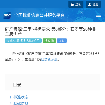
登录
注册
全国标准信息公共服务平台
Togg
navi
国家标准
行业标准
地方标准
矿产资源“三率”指标要求 第6部分：石墨等26种非
金属矿产
团体标准
企业标准
国际标准
行业标准-DZ 地质矿产
推荐性
现行
国外标准
技术委员会
行业标准《矿产资源“三率”指标要求 第6部分：石墨等26种非
金属矿产》，主管部门为
自然资源部
。
目录
1
标准状态
2
基础信息