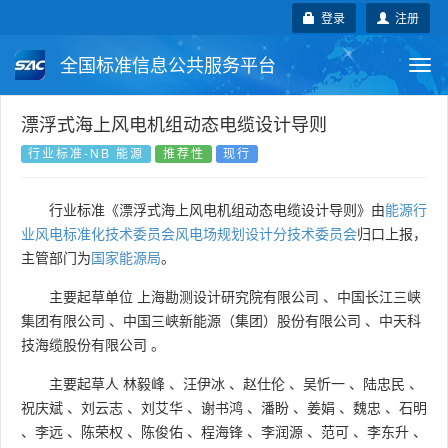
登录
注册
全国标准信息公共服务平台
Togg
navi
国家标准
行业标准
地方标准
漂浮式海上风电机组动态电缆设计导则
行业标准-NB 能源
推荐性
现行
团体标准
企业标准
国际标准
行业标准《漂浮式海上风电机组动态电缆设计导则》由
能源行
国外标准
技术委员会
业风电标准化技术委员会风电场规划设计分技术委员会
归口上报，
主管部门为
国家能源局
。
主要起草单位
上海勘测设计研究院有限公司
、
中国长江三峡
集团有限公司
、
中国三峡新能源（集团）股份有限公司
、
中天科
技海缆股份有限公司
。
主要起草人
林毅峰
、
汪伊冰
、
赵仕伦
、
吴忻一
、
陆忠民
、
祝庆斌
、
刘云志
、
刘艾华
、
谢书鸿
、
潘盼
、
姜娟
、
魏忠
、
石明
、
李远
、
陈荣权
、
陈俊佑
、
程海锋
、
李润源
、
范可
、
李东升
、