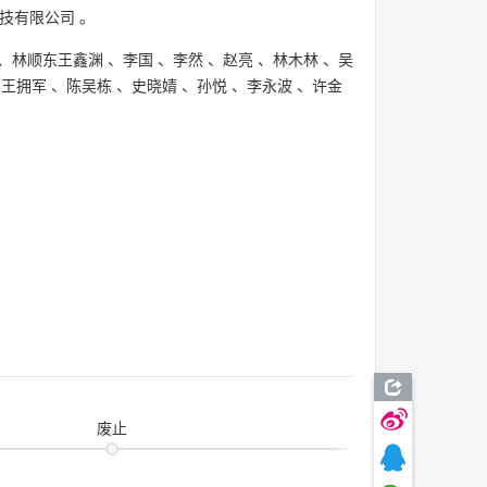
技有限公司
。
、
林顺东王鑫渊
、
李国
、
李然
、
赵亮
、
林木林
、
吴
、
王拥军
、
陈吴栋
、
史晓婧
、
孙悦
、
李永波
、
许金
废止