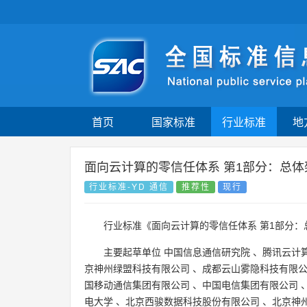
首页
国家标准
行业标准
地
面向云计算的零信任体系 第1部分：总体
行业标准-YD 通信
推荐性
现行
行业标准《面向云计算的零信任体系 第1部分：
主要起草单位
中国信息通信研究院
、
腾讯云计
京神州绿盟科技有限公司
、
成都云山雾隐科技有限
国移动通信集团有限公司
、
中国电信集团有限公司
电大学
、
北京西骏数据科技股份有限公司
、
北京神