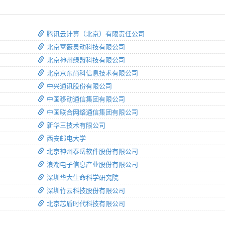
腾讯云计算（北京）有限责任公司
北京蔷薇灵动科技有限公司
北京神州绿盟科技有限公司
北京京东尚科信息技术有限公司
中兴通讯股份有限公司
中国移动通信集团有限公司
中国联合网络通信集团有限公司
新华三技术有限公司
西安邮电大学
北京神州泰岳软件股份有限公司
浪潮电子信息产业股份有限公司
深圳华大生命科学研究院
深圳竹云科技股份有限公司
北京芯盾时代科技有限公司