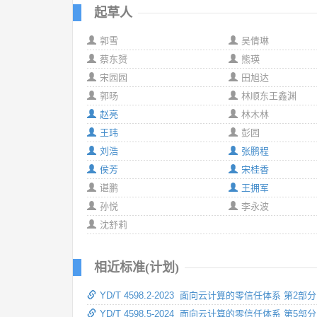
起草人
郭雪
吴倩琳
蔡东赟
熊瑛
宋园园
田旭达
郭旸
林顺东王鑫渊
赵亮
林木林
王玮
彭园
刘浩
张鹏程
侯芳
宋桂香
谌鹏
王拥军
孙悦
李永波
沈舒莉
相近标准(计划)
YD/T 4598.2-2023 面向云计算的零信任体系 第
YD/T 4598.5-2024 面向云计算的零信任体系 第