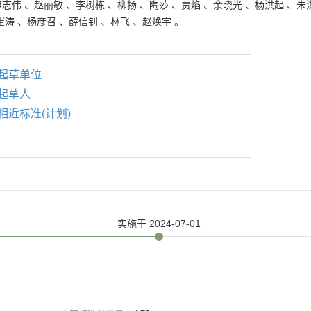
申志伟
、
赵丽敏
、
李树栋
、
柳扬
、
陶莎
、
贾焰
、
余晓光
、
杨洪起
、
朱
崔涛
、
杨彦召
、
薛信钊
、
林飞
、
赵焕宇
。
起草单位
起草人
相近标准(计划)
实施
于 2024-07-01