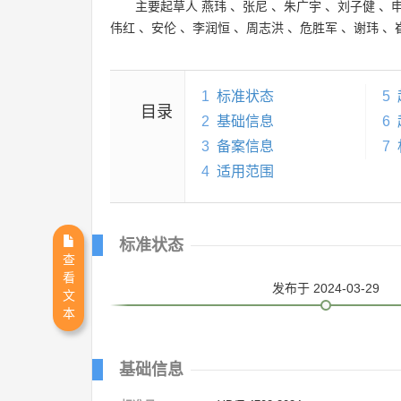
主要起草人
燕玮
、
张尼
、
朱广宇
、
刘子健
、
伟红
、
安伦
、
李润恒
、
周志洪
、
危胜军
、
谢玮
、
1
标准状态
5
目录
2
基础信息
6
3
备案信息
7
4
适用范围
标准状态
查
看
发布
于 2024-03-29
文
本
基础信息