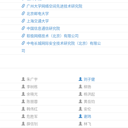
广州大学网络空间先进技术研究院
北京邮电大学
上海交通大学
中国信息通信研究院
软极网络技术（北京）有限公司
中电长城网际安全技术研究院（北京）有限公
司
朱广宇
刘子健
李树栋
柳扬
余晓光
杨洪起
陈丽蓉
黄岳钧
韩伟红
安伦
危胜军
谢玮
薛信钊
林飞