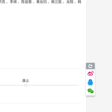
洪亮
、
李祺
、
陈丽蓉
、
黄岳钧
、
韩兰胜
、
龙翔
、
韩
废止