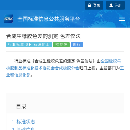
登录
注册
全国标准信息公共服务平台
Togg
navi
国家标准
行业标准
地方标准
合成生橡胶色差的测定 色差仪法
行业标准-SH 石油化工
推荐性
现行
团体标准
企业标准
国际标准
行业标准《合成生橡胶色差的测定 色差仪法》由
全国橡胶与
国外标准
技术委员会
橡胶制品标准化技术委员会合成橡胶分会
归口上报，主管部门为
工
业和信息化部
。
目录
1
标准状态
2
基础信息