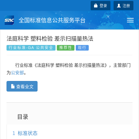
登录
注册
全国标准信息公共服务平台
Togg
navi
国家标准
行业标准
地方标准
法庭科学 塑料检验 差示扫描量热法
行业标准-GA 公共安全
推荐性
现行
团体标准
企业标准
国际标准
行业标准《法庭科学 塑料检验 差示扫描量热法》，主管部门
国外标准
技术委员会
为
公安部
。
查看全文
目录
1
标准状态