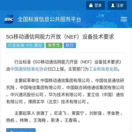
登录
注册
全国标准信息公共服务平台
Togg
navi
国家标准
行业标准
地方标准
5G移动通信网能力开放（NEF）设备技术要求
行业标准-YD 通信
推荐性
现行
团体标准
企业标准
国际标准
行业标准《5G移动通信网能力开放（NEF）设备技术要求》
国外标准
技术委员会
由
中国通信标准化协会
归口上报，主管部门为
工业和信息化部
。
主要起草单位
中国移动通信集团有限公司
、
中国信息通信研
究院
、
中国电信集团有限公司
、
中国联合网络通信集团有限公司
、
中兴通讯股份公司
、
华为技术有限公司
、
爱立信（中国）通信
有限公司
、
博鼎实华（北京）技术有限公司
。
主要起草人
房雅丁
、
尼凌飞
、
黄震宁
、
刘新强
、
李金艳
、
杨帆
、
林琳
、
王海梅
、
靳涛
、
王春萌
。