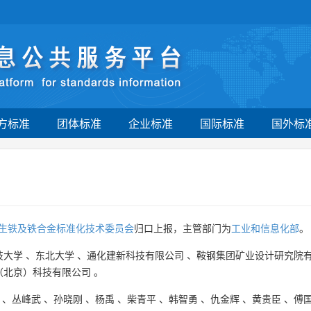
方标准
团体标准
企业标准
国际标准
国外标
生铁及铁合金标准化技术委员会
归口上报，主管部门为
工业和信息化部
。
技大学
、
东北大学
、
通化建新科技有限公司
、
鞍钢集团矿业设计研究院
（北京）科技有限公司
。
、
丛峰武
、
孙晓刚
、
杨禹
、
柴青平
、
韩智勇
、
仇金辉
、
黄贵臣
、
傅