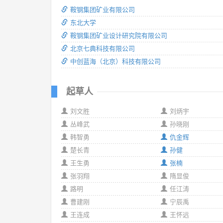
鞍钢集团矿业有限公司
东北大学
鞍钢集团矿业设计研究院有限公司
北京七典科技有限公司
中创蓝海（北京）科技有限公司
起草人
刘文胜
刘炳宇
丛峰武
孙晓刚
韩智勇
仇金辉
楚长青
孙健
王生勇
张楠
张羽翔
隋显俊
路明
任江涛
曹建刚
宁辰禹
王连成
王怀远