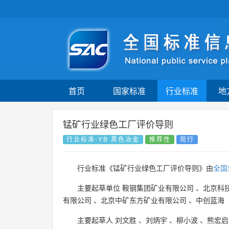
首页
国家标准
行业标准
地
锰矿行业绿色工厂评价导则
行业标准-YB 黑色冶金
推荐性
现行
行业标准《锰矿行业绿色工厂评价导则》由
全国
主要起草单位
鞍钢集团矿业有限公司
、
北京科
有限公司
、
北京中矿东方矿业有限公司
、
中创蓝海
主要起草人
刘文胜
、
刘炳宇
、
柳小波
、
熊宏启