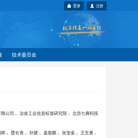
登录
注册
准
技术委员会
有限公司
、
冶金工业信息标准研究院
、
北京七典科技
国辉
、
楚长青
、
孙健
、
盖俊鹏
、
张宝金
、
王生勇
、