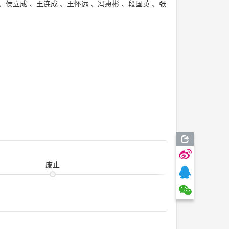
、
侯立成
、
王连成
、
王怀远
、
冯惠彬
、
段国英
、
张
废止