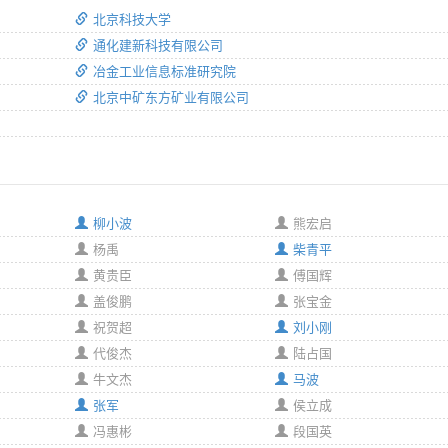
北京科技大学
通化建新科技有限公司
冶金工业信息标准研究院
北京中矿东方矿业有限公司
柳小波
熊宏启
杨禹
柴青平
黄贵臣
傅国辉
盖俊鹏
张宝金
祝贺超
刘小刚
代俊杰
陆占国
牛文杰
马波
张军
侯立成
冯惠彬
段国英