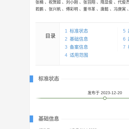
张楠
、
祝贺超
、
刘小刚
、
张羽翔
、
隋显俊
、
代俊
若鹏
、
张兴帆
、
傅彩明
、
董书革
、
唐懿
、
冯庚寅
1
标准状态
5
目录
2
基础信息
6
3
备案信息
7
4
适用范围
标准状态
发布
于 2023-12-20
基础信息