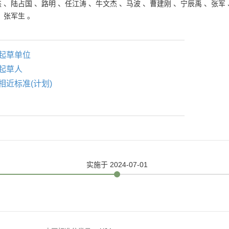
杰
、
陆占国
、
路明
、
任江涛
、
牛文杰
、
马波
、
曹建刚
、
宁辰禹
、
张军
、
张军生
。
起草单位
起草人
相近标准(计划)
实施
于 2024-07-01