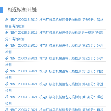
相近标准(计划)
NB/T 20003.6-2010 核电厂核岛机械设备无损检测 第6部分：管材
制品涡流检测
NB/T 20328.6-2015 核电厂核岛机械设备无损检测另一规范 第6部
分：涡流检测
NB/T 20003.2-2010 核电厂核岛机械设备无损检测 第2部分：超声
检测
NB/T 20003.2-2021 核电厂核岛机械设备无损检测 第2部分：超声
检测
NB/T 20003.3-2021 核电厂核岛机械设备无损检测 第3部分：射线
检测
NB/T 20003.4-2021 核电厂核岛机械设备无损检测 第4部分：渗透
检测
NB/T 20003.5-2021 核电厂核岛机械设备无损检测 第5部分：磁粉
检测
NB/T 20003.7-2021 核电厂核岛机械设备无损检测 第7部分：目视