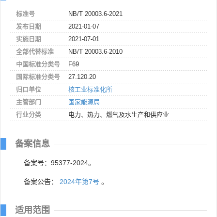
标准号
NB/T 20003.6-2021
发布日期
2021-01-07
实施日期
2021-07-01
全部代替标准
NB/T 20003.6-2010
中国标准分类号
F69
国际标准分类号
27.120.20
归口单位
核工业标准化所
主管部门
国家能源局
行业分类
电力、热力、燃气及水生产和供应业
备案信息
备案号：95377-2024。
备案公告：
2024年第7号
。
适用范围