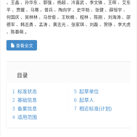
、
王晶
、
孙华东
、
郭强
、
杨超
、
冷喜武
、
李文锋
、
王晖
、
艾东
平
、
贾媛
、
马骞
、
曾兵
、
陶向宇
、
史华勃
、
张健
、
薛恒宇
、
何国庆
、
吴林林
、
马世俊
、
王秋楠
、
程林
、
陈刚
、
刘海涛
、
邵
德军
、
韩志勇
、
孟涛
、
黄志光
、
张家琪
、
刘磊
、
贺铮
、
李大虎
、
陈春萌
。
查看全文
目录
1
标准状态
5
起草单位
2
基础信息
6
起草人
3
备案信息
7
相近标准(计划)
4
适用范围