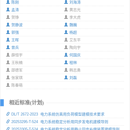
陈刚
刘海涛
孟涛
黄志光
贺铮
李大虎
贺静波
魏巍
郭强
杨超
王晖
艾东平
曾兵
陶向宇
薛恒宇
何国庆
王秋楠
程林
邵德军
韩志勇
张家琪
刘磊
陈春萌
相近标准(计划)
DL/T 2672-2023 电力系统仿真用负荷模型建模技术要求
20253295-T-524 电力系统稳定分析用同步发电机建模导则
20253305-T-524 电力系统稳定分析用静止同步补偿装置建模导则