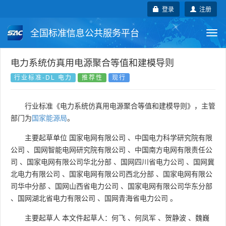
登录
注册
全国标准信息公共服务平台
Togg
navi
国家标准
行业标准
地方标准
电力系统仿真用电源聚合等值和建模导则
行业标准-DL 电力
推荐性
现行
团体标准
企业标准
国际标准
行业标准《电力系统仿真用电源聚合等值和建模导则》，主管
国外标准
技术委员会
部门为
国家能源局
。
主要起草单位
国家电网有限公司
、
中国电力科学研究院有限
公司
、
国网智能电网研究院有限公司
、
中国南方电网有限责任公
司
、
国家电网有限公司华北分部
、
国网四川省电力公司
、
国网冀
北电力有限公司
、
国家电网有限公司西北分部
、
国家电网有限公
司华中分部
、
国网山西省电力公司
、
国家电网有限公司华东分部
、
国网湖北省电力有限公司
、
国网青海省电力公司
。
主要起草人
本文件起草人：何飞
、
何凤军
、
贺静波
、
魏巍