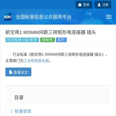
登录
注册
全国标准信息公共服务平台
Togg
navi
国家标准
行业标准
地方标准
航空用1.905MM间距三排矩形电连接器 插头
行业标准-HB 航空
强制性
现行
团体标准
企业标准
国际标准
行业标准《航空用1.905MM间距三排矩形电连接器 插头》，
国外标准
技术委员会
主管部门为
工业和信息化部
。
查看全文
目录
1
标准状态