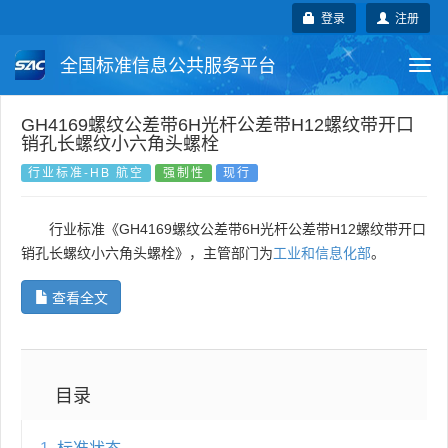
登录
注册
全国标准信息公共服务平台
Togg
navi
国家标准
行业标准
地方标准
GH4169螺纹公差带6H光杆公差带H12螺纹带开口
销孔长螺纹小六角头螺栓
团体标准
企业标准
国际标准
行业标准-HB 航空
强制性
现行
国外标准
技术委员会
行业标准《GH4169螺纹公差带6H光杆公差带H12螺纹带开口
销孔长螺纹小六角头螺栓》，主管部门为
工业和信息化部
。
查看全文
目录