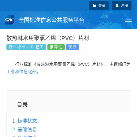
登录
注册
全国标准信息公共服务平台
Togg
navi
国家标准
行业标准
地方标准
散热淋水用聚氯乙烯（PVC）片材
行业标准-QB 轻工
推荐性
现行
团体标准
企业标准
国际标准
行业标准《散热淋水用聚氯乙烯（PVC）片材》，主管部门为
国外标准
技术委员会
工业和信息化部
。
目录
1
标准状态
2
基础信息