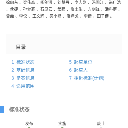
徐向东
、
梁伟森
、
杨剑洪
、
刘慧丹
、
李志刚
、
汤国江
、
尚广浩
、
侯捷
、
孙梦寒
、
石显云
、
武强
、
詹土生
、
方剑锋
、
潘料庭
、
曾垚
、
李佼
、
王文辉
、
吴小峰
、
潘翔戈
、
李倩
、
田子健
。
目录
1
标准状态
5
起草单位
2
基础信息
6
起草人
3
备案信息
7
相近标准(计划)
4
适用范围
标准状态
发布
实施
废止