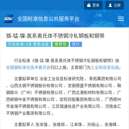
登录
注册
全国标准信息公共服务平台
Togg
navi
国家标准
行业标准
地方标准
铬-锰-镍-氮系奥氏体不锈钢冷轧钢板和钢带
行业标准-YB 黑色冶金
推荐性
现行
团体标准
企业标准
国际标准
行业标准《铬-锰-镍-氮系奥氏体不锈钢冷轧钢板和钢带》由
国外标准
技术委员会
全国钢标准化技术委员会
归口上报，主管部门为
工业和信息化部
。
主要起草单位
冶金工业信息标准研究院
、
青拓集团有限公司
、
山西太钢不锈钢股份有限公司
、
宝钢德盛不锈钢有限公司
、
鞍
钢联众（广州）不锈钢有限公司
、
广西北港新材料有限公司
、
广
西柳钢中金不锈钢有限公司
、
宏旺控股集团有限公司
、
广西梧州
市金海不锈钢有限公司
、
江苏瑞通信息产业有限公司
、
河南金汇
不锈钢产业集团有限公司
。
主要起草人
张龙强
、
张维旭
、
江来珠
、
孙铭山
、
余海峰
、