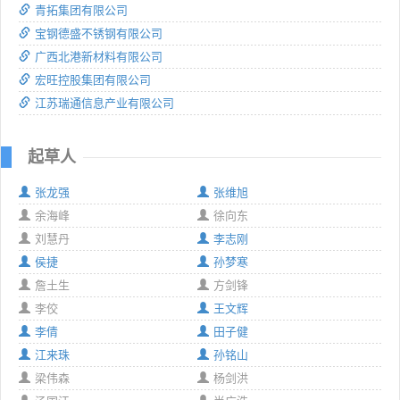
青拓集团有限公司
宝钢德盛不锈钢有限公司
广西北港新材料有限公司
宏旺控股集团有限公司
江苏瑞通信息产业有限公司
起草人
张龙强
张维旭
余海峰
徐向东
刘慧丹
李志刚
侯捷
孙梦寒
詹土生
方剑锋
李佼
王文辉
李倩
田子健
江来珠
孙铭山
梁伟森
杨剑洪