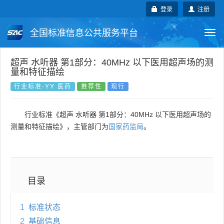
登录
注册
全国标准信息公共服务平台
Togg
navi
国家标准
行业标准
地方标准
超声 水听器 第1部分：40MHz 以下医用超声场的测
量和特征描绘
团体标准
企业标准
国际标准
行业标准-YY 医药
推荐性
现行
国外标准
技术委员会
行业标准《超声 水听器 第1部分：40MHz 以下医用超声场的
测量和特征描绘》，主管部门为
国家药监局
。
目录
1
标准状态
2
基础信息