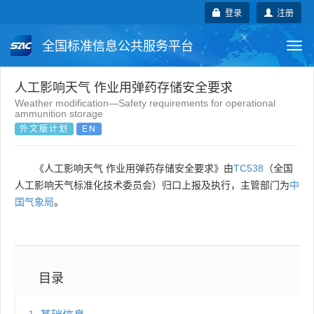
登录
注册
全国标准信息公共服务平台
Togg
navi
国家标准
行业标准
地方标准
人工影响天气 作业用弹药存储安全要求
Weather modification—Safety requirements for operational
ammunition storage
团体标准
企业标准
国际标准
外文版计划
EN
国外标准
技术委员会
《人工影响天气 作业用弹药存储安全要求》由
TC538
（全国
人工影响天气标准化技术委员会）归口上报及执行，主管部门为
中
国气象局
。
目录