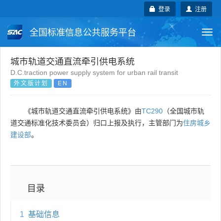
登录
注册
全国标准信息公共服务平台
Togg
navi
国家标准
行业标准
地方标准
城市轨道交通直流牵引供电系统
D.C.traction power supply system for urban rail transit
外文版计划
EN
团体标准
企业标准
国际标准
国外标准
技术委员会
《城市轨道交通直流牵引供电系统》由
TC290
（全国城市轨
道交通标准化技术委员会）归口上报及执行，主管部门为
住房城乡
建设部
。
目录
1
基础信息