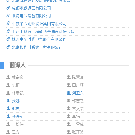
北京城建设计发展集团股份有限公司
成都地铁运营有限公司
顺特电气设备有限公司
中铁第五勘察设计集团有限公司
上海市隧道工程轨道交通设计研究院
株洲中车时代电气股份有限公司
北京和利时系统工程有限公司
翻译人
林宗良
陈慧洲
陈桁
田广辉
林彦凯
刘卫东
张娜
韩志杰
郑杰
常文寰
张铁军
李拓
于松伟
丁雪成
江安
张开波