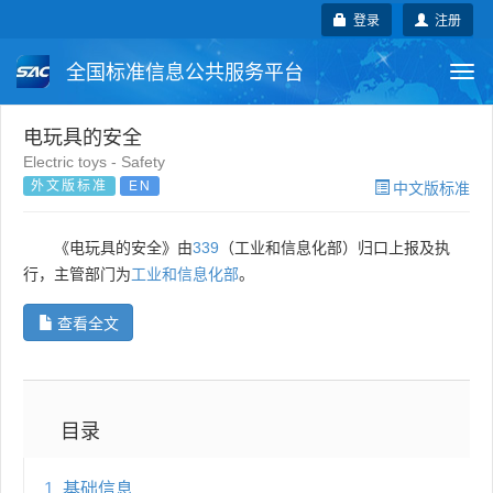
登录
注册
全国标准信息公共服务平台
Togg
navi
国家标准
行业标准
地方标准
电玩具的安全
Electric toys - Safety
外文版标准
EN
中文版标准
团体标准
企业标准
国际标准
国外标准
技术委员会
《电玩具的安全》由
339
（工业和信息化部）归口上报及执
行，主管部门为
工业和信息化部
。
查看全文
目录
1
基础信息