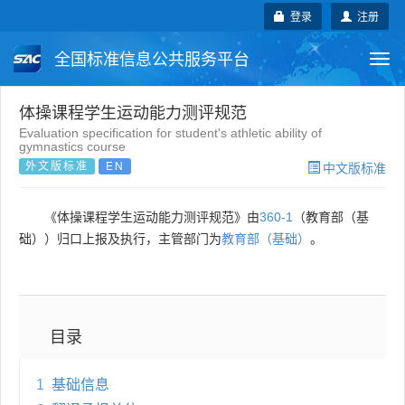
登录
注册
全国标准信息公共服务平台
Togg
navi
国家标准
行业标准
地方标准
体操课程学生运动能力测评规范
Evaluation specification for student's athletic ability of
gymnastics course
团体标准
企业标准
国际标准
外文版标准
EN
中文版标准
国外标准
技术委员会
《体操课程学生运动能力测评规范》由
360-1
（教育部（基
础））归口上报及执行，主管部门为
教育部（基础）
。
目录
1
基础信息