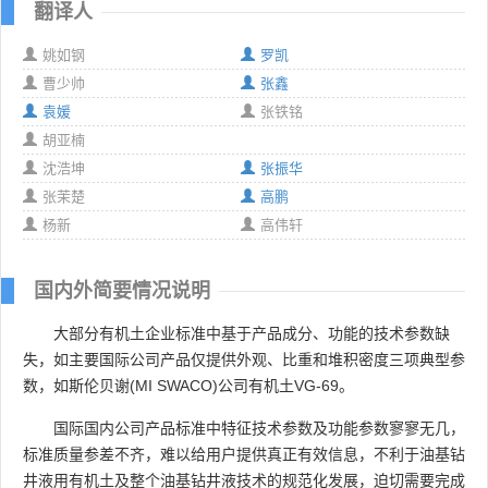
翻译人
姚如钢
罗凯
曹少帅
张鑫
袁媛
张铁铭
胡亚楠
沈浩坤
张振华
张茉楚
高鹏
杨新
高伟轩
国内外简要情况说明
大部分有机土企业标准中基于产品成分、功能的技术参数缺
失，如主要国际公司产品仅提供外观、比重和堆积密度三项典型参
数，如斯伦贝谢(MI SWACO)公司有机土VG-69。
国际国内公司产品标准中特征技术参数及功能参数寥寥无几，
标准质量参差不齐，难以给用户提供真正有效信息，不利于油基钻
井液用有机土及整个油基钻井液技术的规范化发展，迫切需要完成