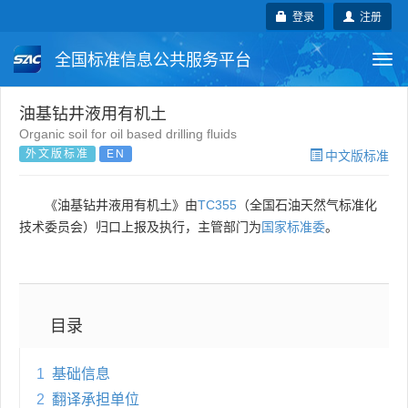
登录
注册
全国标准信息公共服务平台
Togg
navi
国家标准
行业标准
地方标准
油基钻井液用有机土
Organic soil for oil based drilling fluids
外文版标准
EN
中文版标准
团体标准
企业标准
国际标准
国外标准
技术委员会
《油基钻井液用有机土》由
TC355
（全国石油天然气标准化
技术委员会）归口上报及执行，主管部门为
国家标准委
。
目录
1
基础信息
2
翻译承担单位