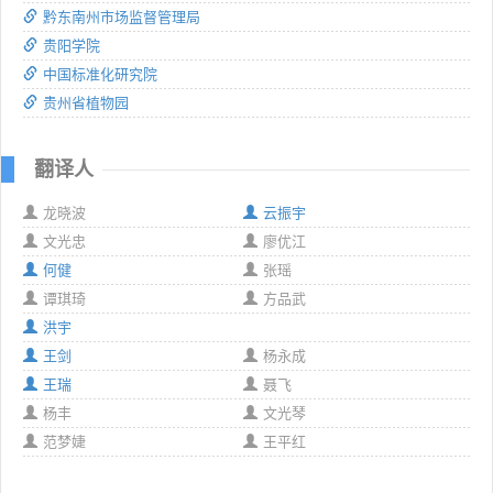
黔东南州市场监督管理局
贵阳学院
中国标准化研究院
贵州省植物园
翻译人
龙晓波
云振宇
文光忠
廖优江
何健
张瑶
谭琪琦
方品武
洪宇
王剑
杨永成
王瑞
聂飞
杨丰
文光琴
范梦婕
王平红