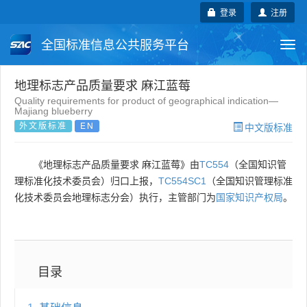
登录
注册
全国标准信息公共服务平台
Togg
navi
国家标准
行业标准
地方标准
地理标志产品质量要求 麻江蓝莓
Quality requirements for product of geographical indication—
Majiang blueberry
团体标准
企业标准
国际标准
外文版标准
EN
中文版标准
国外标准
技术委员会
《地理标志产品质量要求 麻江蓝莓》由
TC554
（全国知识管
理标准化技术委员会）归口上报，
TC554SC1
（全国知识管理标准
化技术委员会地理标志分会）执行，主管部门为
国家知识产权局
。
目录