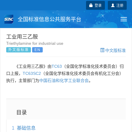
登录
注册
全国标准信息公共服务平台
Togg
navi
国家标准
行业标准
地方标准
工业用三乙胺
Triethylamine for industrial use
外文版标准
EN
中文版标准
团体标准
企业标准
国际标准
国外标准
技术委员会
《工业用三乙胺》由
TC63
（全国化学标准化技术委员会）归
口上报，
TC63SC2
（全国化学标准化技术委员会有机化工分会）
执行，主管部门为
中国石油和化学工业联合会
。
目录
1
基础信息