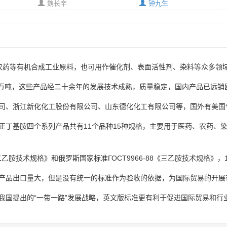
魏长辛
钟九生
、农药等有机合成工业原料，也可用作催化剂、表面活性剂、染料等众多领
35万吨，这些产品经二十余年的发展技术成熟，质量稳定，国内产品已远销
司、浙江新化化工股份有限公司、山东德化化工有限公司等，国外有美国
正丁基胺四个系列产品共有11个品种15种规格，主要用于医药、农药、
《二乙胺技术规格》和俄罗斯国家标准ГОСТ9966-88《三乙胺技术规格》
产品出口量大，但是没有统一的标准作为验收的依据，为国际贸易的开展
我国提出的“一带一路”发展战略，英文版标准更有利于促进国际贸易和行业