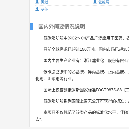
黄煜
包淼清
罗莎
国内外简要情况说明
低碳脂肪胺中的C2～C4产品广泛应用于医药
目前全球需求已超过150万吨，国内市场已超
国内主要生产企业有：浙江建业化工股份有限公
低碳脂肪胺中的乙基胺、异丙基胺、正丙基胺、
化剂、阻聚剂等行业。
国际上仅查到俄罗斯国家标准ГОСТ9875-88
低碳脂肪胺系列国际上暂无公开可获得的标准；
本项目不仅规范了该类产品的标准化水平，伴随
去”。