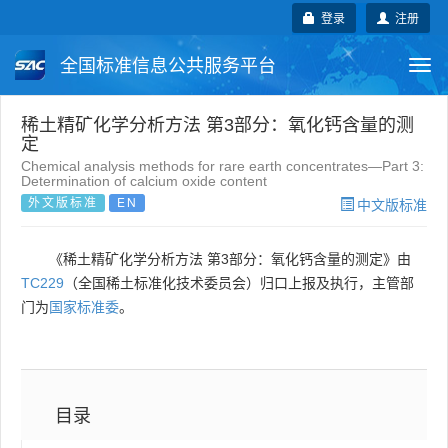
登录
注册
全国标准信息公共服务平台
Togg
navi
国家标准
行业标准
地方标准
稀土精矿化学分析方法 第3部分：氧化钙含量的测
定
Chemical analysis methods for rare earth concentrates—Part 3:
团体标准
企业标准
国际标准
Determination of calcium oxide content
外文版标准
EN
中文版标准
国外标准
技术委员会
《稀土精矿化学分析方法 第3部分：氧化钙含量的测定》由
TC229
（全国稀土标准化技术委员会）归口上报及执行，主管部
门为
国家标准委
。
目录