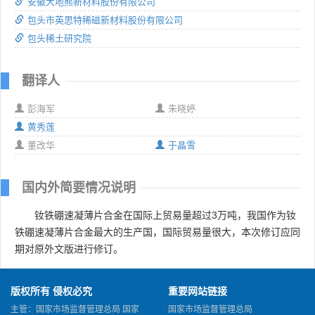
安徽大地熊新材料股份有限公司
包头市英思特稀磁新材料股份有限公司
包头稀土研究院
翻译人
彭海军
朱晓婷
黄秀莲
董改华
于晶雪
国内外简要情况说明
钕铁硼速凝薄片合金在国际上贸易量超过3万吨，我国作为钕
铁硼速凝薄片合金最大的生产国，国际贸易量很大，本次修订应同
期对原外文版进行修订。
版权所有 侵权必究
重要网站链接
主管：国家市场监督管理总局 国家
国家市场监督管理总局