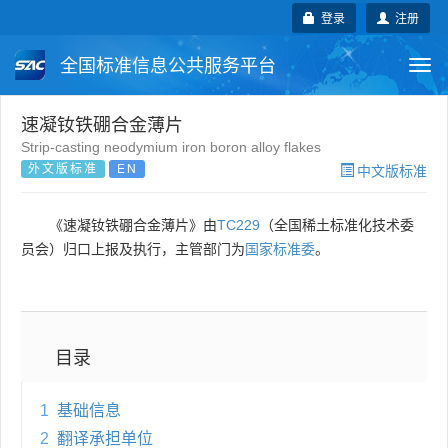
登录
注册
全国标准信息公共服务平台
Togg
navi
国家标准
行业标准
地方标准
速凝钕铁硼合金薄片
Strip-casting neodymium iron boron alloy flakes
外文版标准
EN
中文版标准
团体标准
企业标准
国际标准
国外标准
技术委员会
《速凝钕铁硼合金薄片》由
TC229
（全国稀土标准化技术委
员会）归口上报及执行，主管部门为
国家标准委
。
目录
1
基础信息
2
翻译承担单位