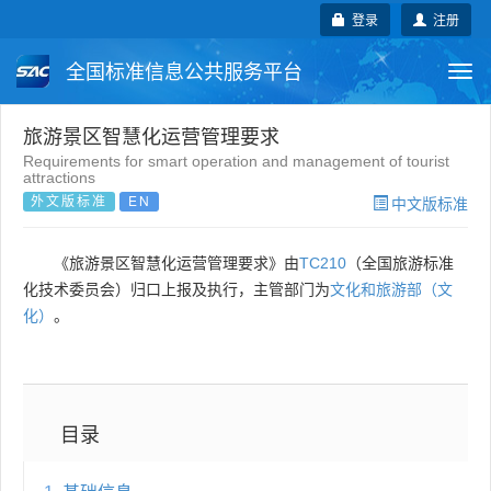
登录
注册
全国标准信息公共服务平台
Togg
navi
国家标准
行业标准
地方标准
旅游景区智慧化运营管理要求
Requirements for smart operation and management of tourist
attractions
团体标准
企业标准
国际标准
外文版标准
EN
中文版标准
国外标准
技术委员会
《旅游景区智慧化运营管理要求》由
TC210
（全国旅游标准
化技术委员会）归口上报及执行，主管部门为
文化和旅游部（文
化）
。
目录